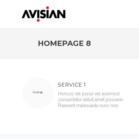
HOMEPAGE 8
SERVICE 1
Honcus vel purus vel euismod
consectetur elitsit amet posuere.
Praesent malesuada nunc non