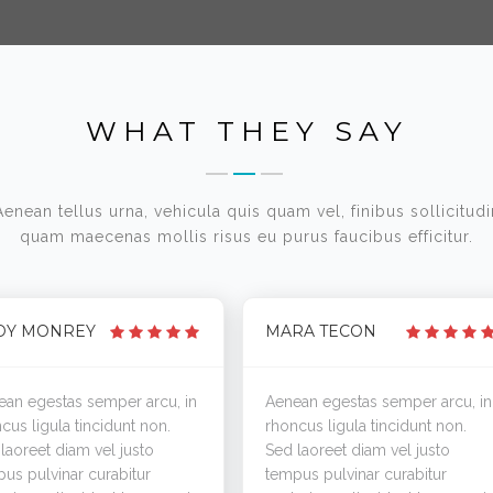
WHAT THEY SAY
Aenean tellus urna, vehicula quis quam vel, finibus sollicitudi
quam maecenas mollis risus eu purus faucibus efficitur.
DY MONREY
MARA TECON
an egestas semper arcu, in
Aenean egestas semper arcu, in
cus ligula tincidunt non.
rhoncus ligula tincidunt non.
laoreet diam vel justo
Sed laoreet diam vel justo
us pulvinar curabitur
tempus pulvinar curabitur