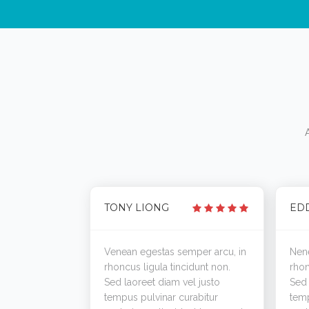
TONY LIONG
ED
Venean egestas semper arcu, in
Nene
rhoncus ligula tincidunt non.
rhon
Sed laoreet diam vel justo
Sed 
tempus pulvinar curabitur
temp