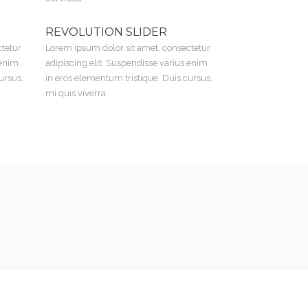
REVOLUTION SLIDER
ctetur
Lorem ipsum dolor sit amet, consectetur
 enim
adipiscing elit. Suspendisse varius enim
ursus,
in eros elementum tristique. Duis cursus,
mi quis viverra.