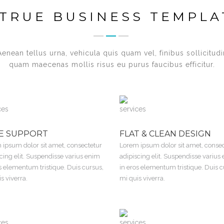
 TRUE BUSINESS TEMPLA
Aenean tellus urna, vehicula quis quam vel, finibus sollicitudi
quam maecenas mollis risus eu purus faucibus efficitur.
E SUPPORT
FLAT & CLEAN DESIGN
 ipsum dolor sit amet, consectetur
Lorem ipsum dolor sit amet, conse
cing elit. Suspendisse varius enim
adipiscing elit. Suspendisse varius
s elementum tristique. Duis cursus,
in eros elementum tristique. Duis c
s viverra.
mi quis viverra.