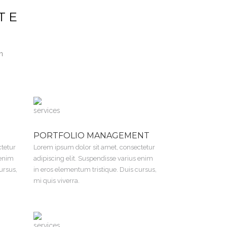
TE
n
PORTFOLIO MANAGEMENT
ctetur
Lorem ipsum dolor sit amet, consectetur
 enim
adipiscing elit. Suspendisse varius enim
ursus,
in eros elementum tristique. Duis cursus,
mi quis viverra.