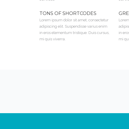
TONS OF SHORTCODES
GRE
Lorem ipsum dolor sit amet, consectetur
Lorem
adipiscing elit. Suspendisse varius enim
adipis
in eros elementum tristique. Duis cursus,
in ero
mi quis viverra.
mi qui