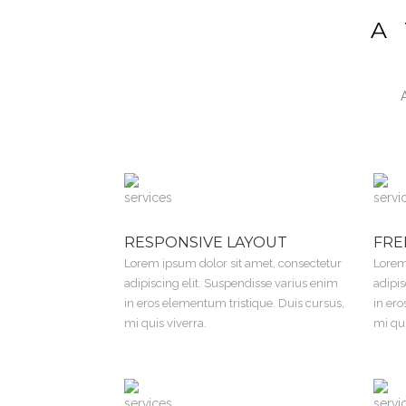
A
RESPONSIVE LAYOUT
FRE
Lorem ipsum dolor sit amet, consectetur
Lorem
adipiscing elit. Suspendisse varius enim
adipis
in eros elementum tristique. Duis cursus,
in ero
mi quis viverra.
mi qui