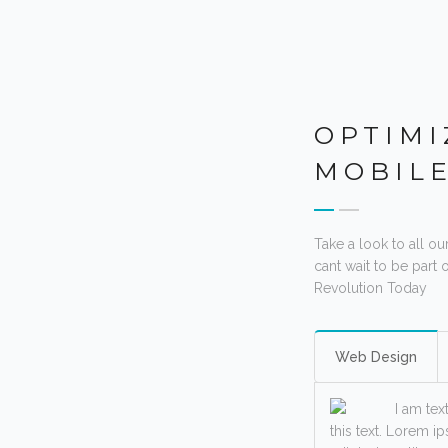
OPTIMI
MOBIL
Take a look to all o
cant wait to be part
Revolution Today
Web Design
I am tex
this text. Lorem i